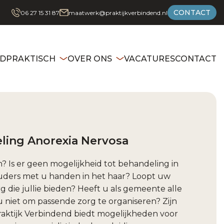
CONTACT
06 27 15 31 87
maatwerk@praktijkverbindend.nl
ED
PRAKTISCH
OVER ONS
VACATURES
CONTACT
ling Anorexia Nervosa
n? Is er geen mogelijkheid tot behandeling in
 ouders met u handen in het haar? Loopt uw
g die jullie bieden? Heeft u als gemeente alle
 niet om passende zorg te organiseren? Zijn
aktijk Verbindend biedt mogelijkheden voor