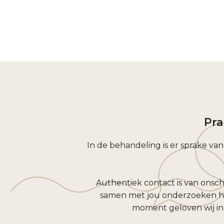
Pra
In de behandeling is er sprake va
Authentiek contact is van onsc
samen met jou onderzoeken hoe
moment geloven wij in j