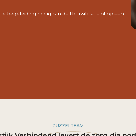
 begeleiding nodig is in de thuissituatie of op een
PUZZELTEAM
tijk Verbindend levert de zorg die nod