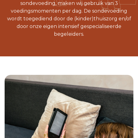
sondevoeding, maken wij gebruik van 3
voedingsmomenten per dag. De sondevoeding
wordt toegediend door de (kinder)thuiszorg en/of
door onze eigen intensief gespecialiseerde
begeleiders.