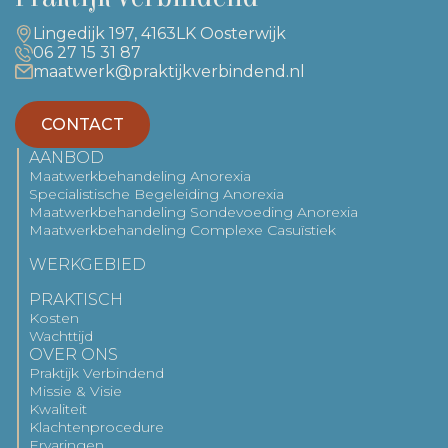
Lingedijk 197, 4163LK Oosterwijk
06 27 15 31 87
maatwerk@praktijkverbindend.nl
CONTACT
AANBOD
Maatwerkbehandeling Anorexia
Specialistische Begeleiding Anorexia
Maatwerkbehandeling Sondevoeding Anorexia
Maatwerkbehandeling Complexe Casuïstiek
WERKGEBIED
PRAKTISCH
Kosten
Wachttijd
OVER ONS
Praktijk Verbindend
Missie & Visie
Kwaliteit
Klachtenprocedure
Ervaringen